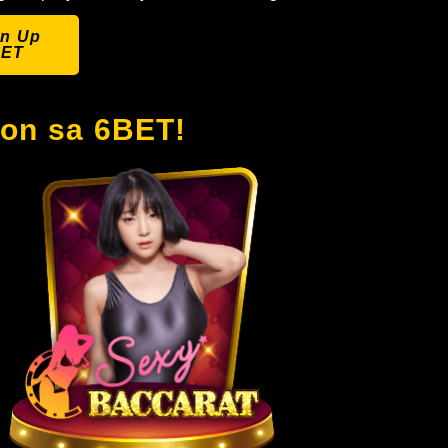
gn Up
BET
on sa 6BET!