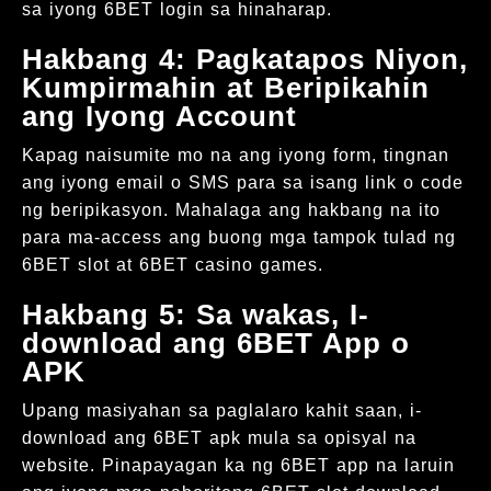
sa iyong 6BET login sa hinaharap.
Hakbang 4: Pagkatapos Niyon,
Kumpirmahin at Beripikahin
ang Iyong Account
Kapag naisumite mo na ang iyong form, tingnan
ang iyong email o SMS para sa isang link o code
ng beripikasyon. Mahalaga ang hakbang na ito
para ma-access ang buong mga tampok tulad ng
6BET slot at 6BET casino games.
Hakbang 5: Sa wakas, I-
download ang 6BET App o
APK
Upang masiyahan sa paglalaro kahit saan, i-
download ang 6BET apk mula sa opisyal na
website. Pinapayagan ka ng 6BET app na laruin