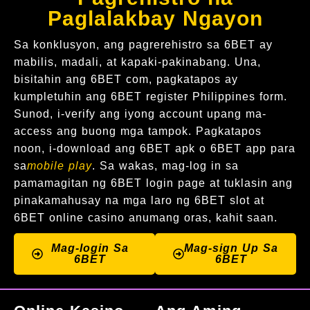
Paglalakbay Ngayon
Sa konklusyon, ang pagrerehistro sa 6BET ay
mabilis, madali, at kapaki-pakinabang. Una,
bisitahin ang 6BET com, pagkatapos ay
kumpletuhin ang 6BET register Philippines form.
Sunod, i-verify ang iyong account upang ma-
access ang buong mga tampok. Pagkatapos
noon, i-download ang 6BET apk o 6BET app para
sa
mobile play
. Sa wakas, mag-log in sa
pamamagitan ng 6BET login page at tuklasin ang
pinakamahusay na mga laro ng 6BET slot at
6BET online casino anumang oras, kahit saan.
Mag-login Sa
Mag-sign Up Sa
6BET
6BET