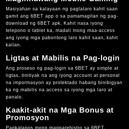
Masiyahan sa kalayaan ng paglalaro kahit saan
gamit ang 6BET app o sa pamamagitan ng pag-
download ng 6BET apk. Kahit nasa iyong
telepono o tablet ka, madali mong maa-access
ang iyong mga paboritong laro kahit saan, kahit
kailan.
Ligtas at Mabilis na Pag-login
Ang proseso ng pag-login sa 6BET ay simple at
ligtas, tinitiyak na ang iyong account at personal
na impormasyon ay protektado habang binibigyan
ka ng mabilis na access sa iyong mga laro at
panalo.
Kaakit-akit na Mga Bonus at
Promosyon
Pagkatapos mong magparehistro sa 6BET,