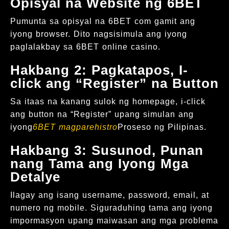
Opisyal na Website ng 6BET
Pumunta sa opisyal na 6BET com gamit ang
iyong browser. Dito nagsisimula ang iyong
paglalakbay sa 6BET online casino.
Hakbang 2: Pagkatapos, I-
click ang “Register” na Button
Sa itaas na kanang sulok ng homepage, i-click
ang button na “Register” upang simulan ang
iyong
6BET magparehistro
Proseso ng Pilipinas.
Hakbang 3: Susunod, Punan
nang Tama ang Iyong Mga
Detalye
Ilagay ang isang username, password, email, at
numero ng mobile. Siguraduhing tama ang iyong
impormasyon upang maiwasan ang mga problema