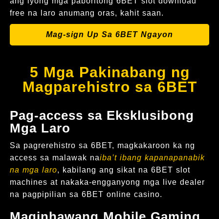
ang iyong mga paboritong 6BET slot download
free na laro anumang oras, kahit saan.
Mag-sign Up Sa 6BET Ngayon
5 Mga Pakinabang ng
Magparehistro sa 6BET
Pag-access sa Eksklusibong
Mga Laro
Sa pagrerehistro sa 6BET, magkakaroon ka ng
access sa malawak na
iba’t ibang kapanapanabik
na mga laro
, kabilang ang sikat na 6BET slot
machines at nakaka-engganyong mga live dealer
na pagpipilian sa 6BET online casino.
Maginhawang Mobile Gaming